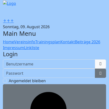
↑↑↑
Sonntag, 09. August 2026
Main Menu
Home
Vereinsinfo
Trainingsplan
Kontakt
Beiträge 2026
Impressum
Linkliste
Login
Benutzername
Passwort
Pass
Angemeldet bleiben